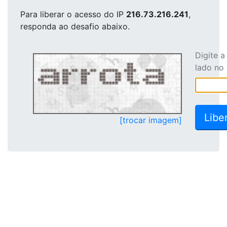
Para liberar o acesso
do IP
216.73.216.241
,
responda ao desafio abaixo.
Digite 
lado no
[trocar imagem]